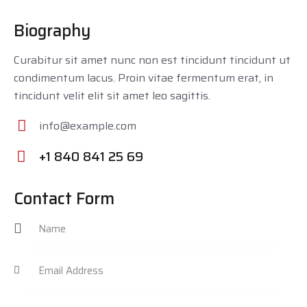
Biography
Curabitur sit amet nunc non est tincidunt tincidunt ut
condimentum lacus. Proin vitae fermentum erat, in
tincidunt velit elit sit amet leo sagittis.
info@example.com
E-
+1 840 841 25 69
m
Ph
ail:
on
Contact Form
e: