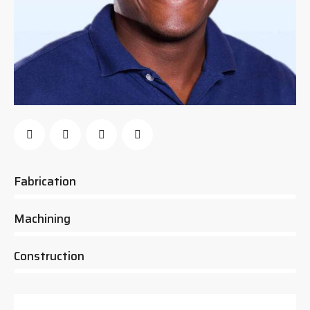
0%
Fabrication
0%
Machining
8%
Construction