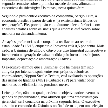
segundo semestre sobre a primeira metade do ano, afirmaram
executivos da siderúrgica Usiminas , nesta quinta-feira.
Segundo o presidente-executivo da companhia, Sergio Leite, a
economia brasileira parou de cair e “já existem sinais tênues de
recuperação”. Ele, porém, não citou durante teleconferência com
analistas detalhes sobre os sinais que a empresa está vendo sobre
melhoria na demanda interna.
As ações preferenciais da companhia oscilavam ao redor da
estabilidade às 15:15, enquanto o Ibovespa caía 0,5 por cento. Mais
cedo, a Usiminas divulgou o oitavo prejuízo trimestral consecutivo e
incremento na geração de caixa medida pelo lucro antes de juros,
impostos, depreciação e amortização (Ebitda).
O executivo afirmou que a Usiminas, que há meses tem sido
atingida por intensa disputa entre seus próprios acionistas
controladores, Nippon Steel e Techint, está avaliando as operações
das usinas de Ipatinga (MG) e Cubatão (SP) para tentar obter
melhorias de eficiência nos próximos meses.
Leite, porém, não deu qualquer detalhe objetivo sobre eventuais
ganhos de produtividade, mas afirmou que uma “reestruturação
gerencial” será concluída na próxima segunda-feira. O executivo
assumiu o comando da Usiminas no final de maio, em uma eleição