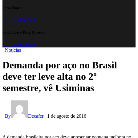
Para Chapas
(11) 94584-4649
Para Tubos e Peças Diversas
(11) 94584-3060
Notícias
Demanda por aço no Brasil
deve ter leve alta no 2º
semestre, vê Usiminas
By
Decafer
1 de agosto de 2016
A demanda brasileira por aço deve apresentar pequena melhora no