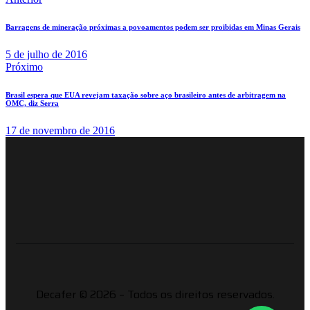
Barragens de mineração próximas a povoamentos podem ser proibidas em Minas Gerais
5 de julho de 2016
Próximo
Brasil espera que EUA revejam taxação sobre aço brasileiro antes de arbitragem na
OMC, diz Serra
17 de novembro de 2016
Decafer © 2026 – Todos os direitos reservados.