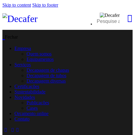
Skip to content
Skip to footer
Fechar
Empresa
Quem somos
Equipamentos
Serviços
Decapagem de chapas
Decapagem de tubos
Decapagem diversas
Certificações
Sustentabilidade
Novidades
Publicações
Cases
Orçamento online
Contato