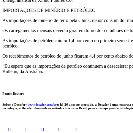
Zheng, analista da Xinhu Futures Co.
IMPORTAÇÕES DE MINÉRIO E PETRÓLEO
As importações de minério de ferro pela China, maior consumidor mund
Os carregamentos mensais deverão girar em torno de 65 milhões de t
As importações de petróleo caíram 1,4 por cento no primeiro seme
petróleo.
Os recebimentos de petróleo de junho ficaram 4,4 por cento abaixo do
“Eu espero que as importações de petróleo continuem a desacelerar po
Bulletin, da Austrália.
Fonte: Reuters
Sobre a Decafer (
www.decafer.com.br
): há 26 anos no mercado, a Decafer é uma empresa d
tecnologia, a Decafer desenvolveu métodos únicos no Brasil para a decapagem de tubulaçõ