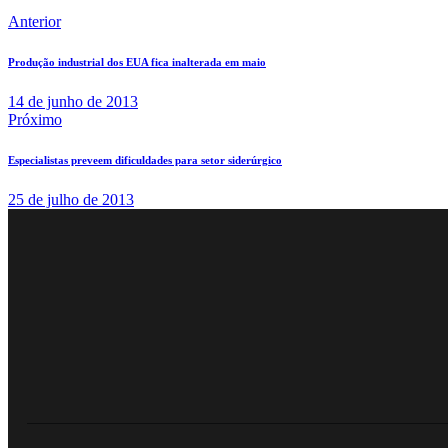
Anterior
Produção industrial dos EUA fica inalterada em maio
14 de junho de 2013
Próximo
Especialistas preveem dificuldades para setor siderúrgico
25 de julho de 2013