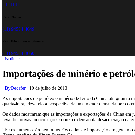
Para Chapas
(11) 94584-4649
Para Tubos e Peças Diversas
(11) 94584-3060
Notícias
Importações de minério e petró
By
Decafer
10 de julho de 2013
As importações de petróleo e minério de ferro da China atingiram a
quarta-feira, elevando a perspectiva de uma menor demanda por comm
Os dados mostraram que as importações e exportações da China em junh
levantou novas preocupações sobre a extensão da desaceleração da e
“Esses números são bem ruins. Os dados de importação em geral mostr