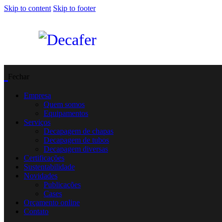
Skip to content
Skip to footer
Fechar
Empresa
Quem somos
Equipamentos
Serviços
Decapagem de chapas
Decapagem de tubos
Decapagem diversas
Certificações
Sustentabilidade
Novidades
Publicações
Cases
Orçamento online
Contato